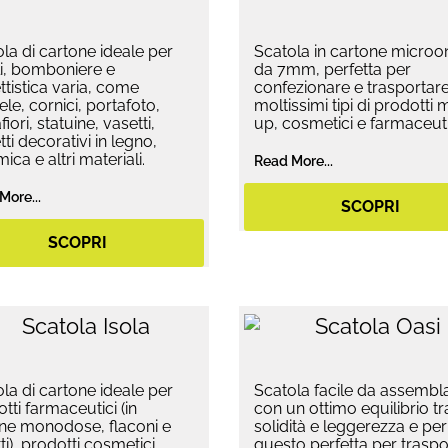
la di cartone ideale per
Scatola in cartone micro
i, bomboniere e
da 7mm, perfetta per
tistica varia, come
confezionare e trasportar
le, cornici, portafoto,
moltissimi tipi di prodotti
fiori, statuine, vasetti,
up, cosmetici e farmaceuti
ti decorativi in legno,
ica e altri materiali.
Read More...
More...
SCOPRI
SCOPRI
la di cartone ideale per
Scatola facile da assembl
tti farmaceutici (in
con un ottimo equilibrio tr
ine monodose, flaconi e
solidità e leggerezza e per
ti), prodotti cosmetici
questo perfetta per traspor