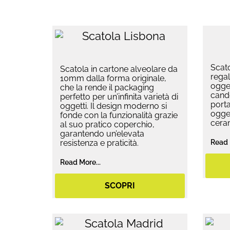
Scato
Scatola in cartone alveolare da
regal
10mm dalla forma originale,
ogget
che la rende il packaging
cande
perfetto per un’infinita varietà di
porta
oggetti. Il design moderno si
ogget
fonde con la funzionalità grazie
ceram
al suo pratico coperchio,
garantendo un’elevata
resistenza e praticità.
Read 
Read More...
SCOPRI