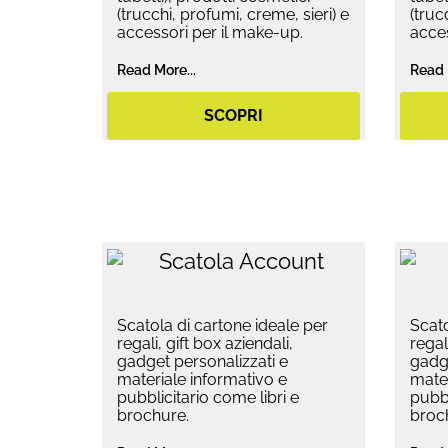
(trucchi, profumi, creme, sieri) e
(truc
accessori per il make-up.
acces
Read More...
Read 
SCOPRI
Scatola di cartone ideale per
Scato
regali, gift box aziendali,
regal
gadget personalizzati e
gadge
materiale informativo e
mater
pubblicitario come libri e
pubbl
brochure.
broc