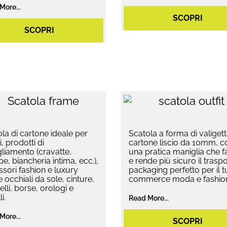
More...
SCOPRI
SCOPRI
la di cartone ideale per
Scatola a forma di valigett
i, prodotti di
cartone liscio da 10mm, c
liamento (cravatte,
una pratica maniglia che fa
pe, biancheria intima, ecc.),
e rende più sicuro il traspor
sori fashion e luxury
packaging perfetto per il t
occhiali da sole, cinture,
commerce moda e fashio
lli, borse, orologi e
i.
Read More...
More...
SCOPRI