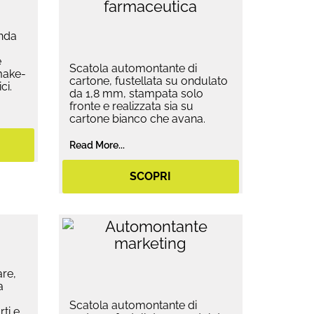
onda
e
Scatola automontante di
 make-
cartone, fustellata su ondulato
ci.
da 1,8 mm, stampata solo
fronte e realizzata sia su
cartone bianco che avana.
Read More...
SCOPRI
are,
a
Scatola automontante di
ti e