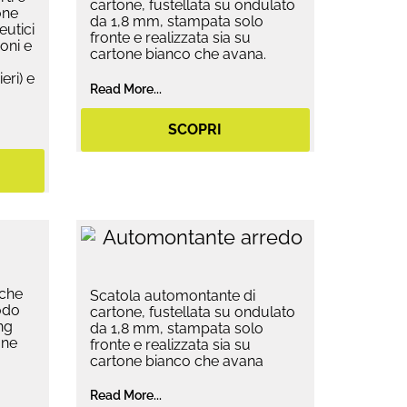
cartone, fustellata su ondulato
one
da 1,8 mm, stampata solo
eutici
fronte e realizzata sia su
oni e
cartone bianco che avana.
eri) e
Read More...
SCOPRI
 che
Scatola automontante di
odo
cartone, fustellata su ondulato
ng
da 1,8 mm, stampata solo
one
fronte e realizzata sia su
cartone bianco che avana
Read More...