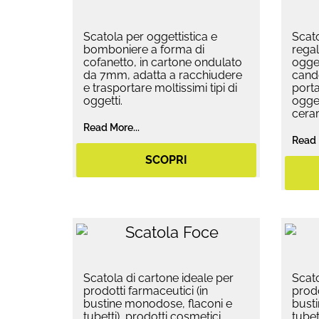
Scatola per oggettistica e
Scato
bomboniere a forma di
regal
cofanetto, in cartone ondulato
ogget
da 7mm, adatta a racchiudere
cande
e trasportare moltissimi tipi di
porta
oggetti.
ogget
ceram
Read More...
Read 
SCOPRI
Scatola di cartone ideale per
Scato
prodotti farmaceutici (in
prodo
bustine monodose, flaconi e
bust
tubetti), prodotti cosmetici
tubet