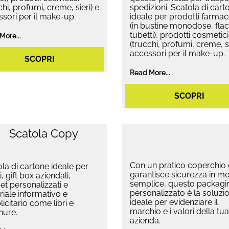
chi, profumi, creme, sieri) e
spedizioni. Scatola di cart
sori per il make-up.
ideale per prodotti farmac
(in bustine monodose, flac
tubetti), prodotti cosmetici
More...
(trucchi, profumi, creme, si
accessori per il make-up.
SCOPRI
Read More...
SCOPRI
Con un pratico coperchio
la di cartone ideale per
garantisce sicurezza in m
i, gift box aziendali,
semplice, questo packagi
t personalizzati e
personalizzato è la soluzi
iale informativo e
ideale per evidenziare il
icitario come libri e
marchio e i valori della tua
hure.
azienda.