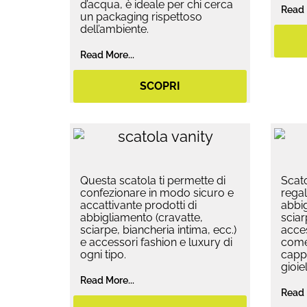
d’acqua, è ideale per chi cerca
Read 
un packaging rispettoso
dell’ambiente.
Read More...
SCOPRI
Questa scatola ti permette di
Scato
confezionare in modo sicuro e
regal
accattivante prodotti di
abbig
abbigliamento (cravatte,
sciar
sciarpe, biancheria intima, ecc.)
acces
e accessori fashion e luxury di
come 
ogni tipo.
cappe
gioiell
Read More...
Read 