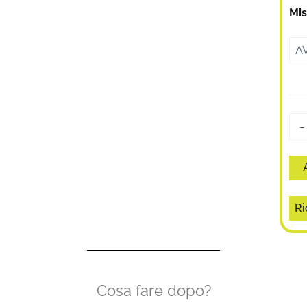
Fr
Mis
qua
-
Ri
Cosa fare dopo?