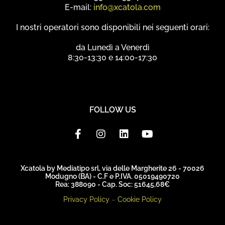
E-mail:
info@xcatola.com
I nostri operatori sono disponibili nei seguenti orari:
da Lunedì a Venerdì
8:30-13:30 e 14:00-17:30
FOLLOW US
F
I
L
Y
a
n
i
o
c
s
n
u
e
t
k
t
b
a
e
u
Xcatola by Mediatipo srl, via delle Margherite 26 - 70026
Modugno (BA) - C.F e P.IVA. 05019490720
o
g
d
b
Rea: 388090 - Cap. Soc: 51645,68€
o
r
i
e
k
a
n
Privacy Policy
–
Cookie Policy
-
m
f