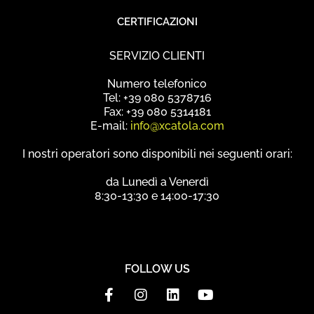
CERTIFICAZIONI
SERVIZIO CLIENTI
Numero telefonico
Tel: +39 080 5378716
Fax: +39 080 5314181
E-mail:
info@xcatola.com
I nostri operatori sono disponibili nei seguenti orari:
da Lunedì a Venerdì
8:30-13:30 e 14:00-17:30
FOLLOW US
F
I
L
Y
a
n
i
o