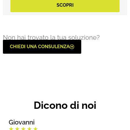
SCOPRI
Non hai trovato la tua soluzione?
CHIEDI UNA CONSULENZA
Dicono di noi
Giovanni
★
★
★
★
★