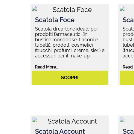
Scatola Foce
Sca
Scatola di cartone ideale per
Scato
prodotti farmaceutici (in
prodo
bustine monodose, flaconi e
bust
tubetti), prodotti cosmetici
tubet
(trucchi, profumi, creme, sieri) e
(truc
accessori per il make-up.
acces
Read More...
Read 
SCOPRI
Scatola Account
Sca