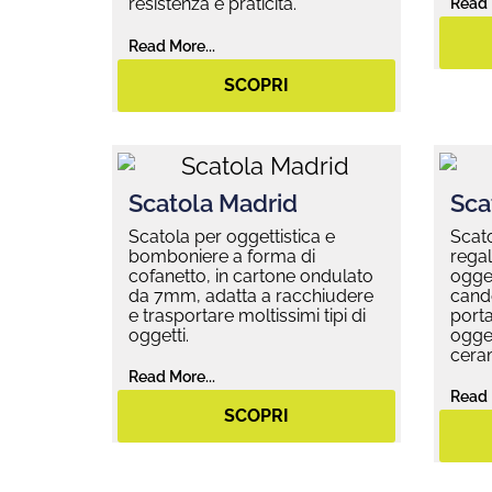
resistenza e praticità.
Read 
Read More...
SCOPRI
Scatola Madrid
Sca
Scatola per oggettistica e
Scato
bomboniere a forma di
regal
cofanetto, in cartone ondulato
ogget
da 7mm, adatta a racchiudere
cande
e trasportare moltissimi tipi di
porta
oggetti.
ogget
ceram
Read More...
Read 
SCOPRI