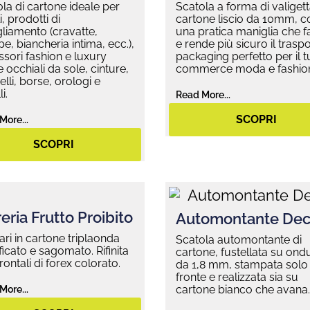
la di cartone ideale per
Scatola a forma di valigett
i, prodotti di
cartone liscio da 10mm, c
liamento (cravatte,
una pratica maniglia che fa
pe, biancheria intima, ecc.),
e rende più sicuro il traspor
sori fashion e luxury
packaging perfetto per il t
occhiali da sole, cinture,
commerce moda e fashio
lli, borse, orologi e
i.
Read More...
SCOPRI
More...
SCOPRI
eria Frutto Proibito
Automontante Dec
ari in cartone triplaonda
Scatola automontante di
ificato e sagomato. Rifinita
cartone, fustellata su ond
rontali di forex colorato.
da 1,8 mm, stampata solo
fronte e realizzata sia su
cartone bianco che avana.
More...