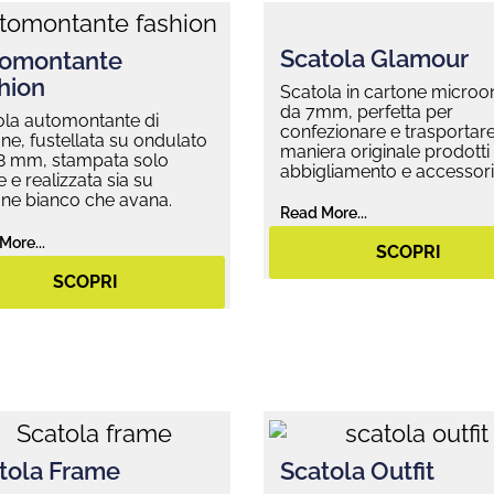
Scatola Glamour
omontante
hion
Scatola in cartone micro
da 7mm, perfetta per
ola automontante di
confezionare e trasportare
ne, fustellata su ondulato
maniera originale prodotti 
,8 mm, stampata solo
abbigliamento e accessori
e e realizzata sia su
one bianco che avana.
Read More...
More...
SCOPRI
SCOPRI
tola Frame
Scatola Outfit