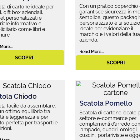
Con un pratico coperchio
la di cartone ideale per
garantisce sicurezza in m
i, gift box aziendali,
semplice, questo packagi
t personalizzati e
personalizzato è la soluzi
iale informativo e
ideale per evidenziare il
icitario come libri e
marchio e i valori della tua
hure.
azienda.
More...
Read More...
SCOPRI
SCOPRI
tola Chiodo
Scatola Pomello
la facile da assemblare,
n ottimo equilibrio tra
Scatola di cartone ideale p
ità e leggerezza e per
settore e-commerce per
o perfetta per trasporti e
complementi d’arredo co
zioni.
lampade, quadri, orologi,
cuscini, portariviste e ogget