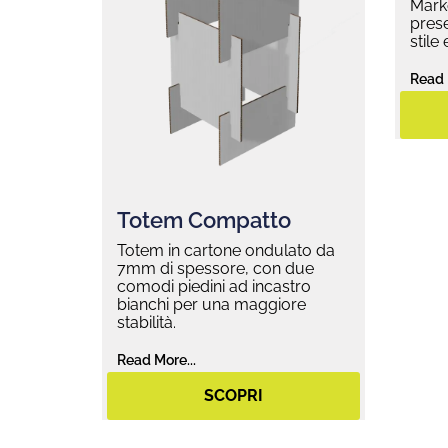
Marke
prese
stile
Read 
Totem Compatto
Totem in cartone ondulato da
7mm di spessore, con due
comodi piedini ad incastro
bianchi per una maggiore
stabilità.
Read More...
SCOPRI