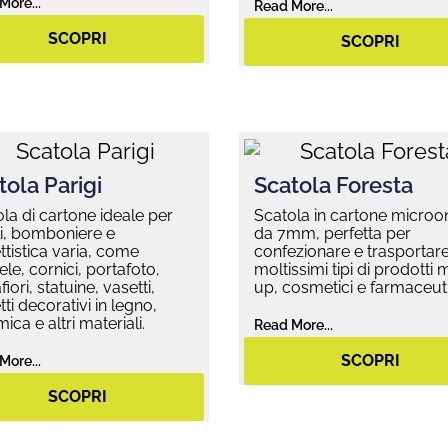
More...
Read More...
SCOPRI
SCOPRI
tola Parigi
Scatola Foresta
la di cartone ideale per
Scatola in cartone micro
i, bomboniere e
da 7mm, perfetta per
tistica varia, come
confezionare e trasportar
le, cornici, portafoto,
moltissimi tipi di prodotti
fiori, statuine, vasetti,
up, cosmetici e farmaceuti
ti decorativi in legno,
ica e altri materiali.
Read More...
SCOPRI
More...
SCOPRI