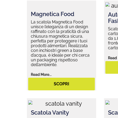
Magnetica Food
Aut
Fas
La scatola Magnetica Food
unisce l’eleganza di un design
Scat
raffinato con la praticità di una
carto
chiusura magnetica sicura,
da 1
perfetta per proteggere i tuoi
front
prodotti alimentari. Realizzata
cart
con inchiostri green a base
d’acqua, è ideale per chi cerca
Read 
un packaging rispettoso
dell’ambiente.
Read More...
SCOPRI
Scatola Vanity
Sca