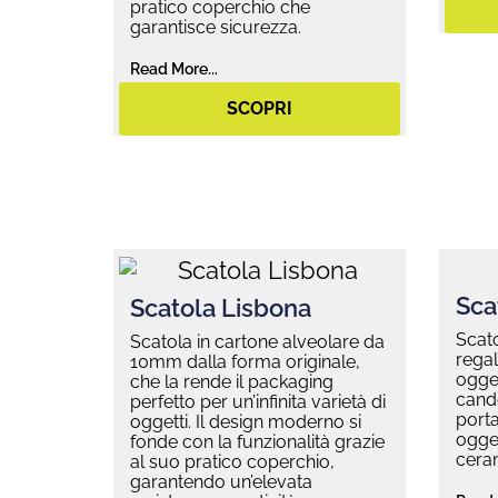
pratico coperchio che
garantisce sicurezza.
Read More...
SCOPRI
Sca
Scatola Lisbona
Scato
Scatola in cartone alveolare da
regal
10mm dalla forma originale,
ogget
che la rende il packaging
cande
perfetto per un’infinita varietà di
porta
oggetti. Il design moderno si
ogget
fonde con la funzionalità grazie
ceram
al suo pratico coperchio,
garantendo un’elevata