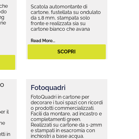
 che
Scatola automontante di
odo
cartone, fustellata su ondulato
ng
da 1,8 mm, stampata solo
one
fronte e realizzata sia su
cartone bianco che avana
Read More...
SCOPRI
Fotoquadri
FotoQuadri in cartone per
decorare i tuoi spazi con ricordi
o prodotti commercializzati.
er il
Facili da montare, ad incastro e
completamenti green.
me
Realizzati su cartone da 1-2mm
e stampati in esacromia con
ti in
inchiostri a base acqua.