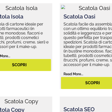
tola Isola
Scatola Oasi
la di cartone ideale per
Scatola facile da assembl
tti farmaceutici (in
con un ottimo equilibrio tr
ine monodose, flaconi e
solidità e leggerezza e per
ti), prodotti cosmetici
questo perfetta per traspor
chi, profumi, creme, sieri) e
spedizioni. Scatola di cart
sori per il make-up.
ideale per prodotti farmac
(in bustine monodose, flac
tubetti), prodotti cosmetici
More...
(trucchi, profumi, creme, si
accessori per il make-up.
SCOPRI
Read More...
SCOPRI
Scatola SEO
tola Copy