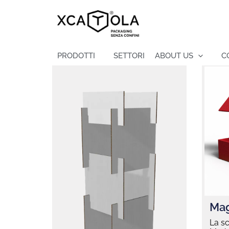
Vai
al
contenuto
PRODOTTI
SETTORI
ABOUT US
C
Mag
La s