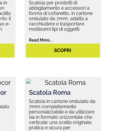
a in
Scatola per prodotti di
on
abbigliamento e accessori a
cilita
forma di cofanetto, in cartone
to: il
ondulato da 7mm, adatta a
uo e-
racchiudere e trasportare
n.
moltissimi tipi di oggetti.
Read More...
SCOPRI
or
Scatola Roma
Scatola in cartone ondulato da
ulato
7mm completamente
personalizzabile e da utilizzare
sia in formato orizzontale che
verticale: una scelta originale,
pratica e sicura per