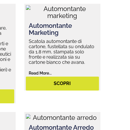
Automontante
are,
Marketing
a
Scatola automontante di
ti e
cartone, fustellata su ondulato
one
da 1,8 mm, stampata solo
eutici
fronte e realizzata sia su
oni e
cartone bianco che avana.
eri) e
Read More...
SCOPRI
Automontante Arredo