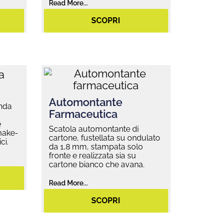
Read More...
SCOPRI
Automontante
onda
Farmaceutica
e
Scatola automontante di
 make-
cartone, fustellata su ondulato
ci.
da 1,8 mm, stampata solo
fronte e realizzata sia su
cartone bianco che avana.
Read More...
SCOPRI