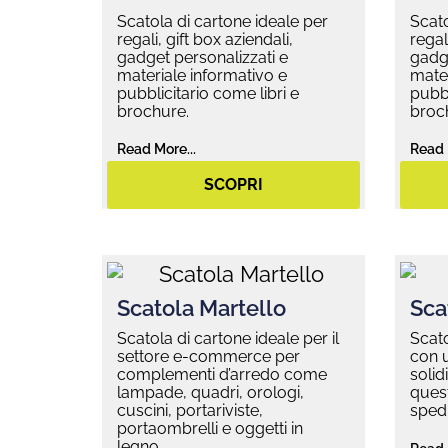
Scatola di cartone ideale per
Scato
regali, gift box aziendali,
regal
gadget personalizzati e
gadge
materiale informativo e
mater
pubblicitario come libri e
pubbl
brochure.
broc
Read More...
Read 
SCOPRI
Scatola Martello
Sca
Scatola di cartone ideale per il
Scato
settore e-commerce per
con u
complementi d’arredo come
solid
lampade, quadri, orologi,
quest
cuscini, portariviste,
spedi
portaombrelli e oggetti in
legno.