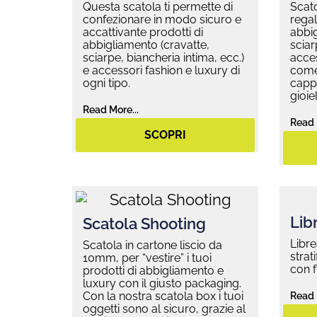
Questa scatola ti permette di
Scato
confezionare in modo sicuro e
regal
accattivante prodotti di
abbig
abbigliamento (cravatte,
sciar
sciarpe, biancheria intima, ecc.)
acces
e accessori fashion e luxury di
come 
ogni tipo.
cappe
gioiell
Read More...
Read 
SCOPRI
Libr
Scatola Shooting
Libre
Scatola in cartone liscio da
strat
10mm, per “vestire” i tuoi
con f
prodotti di abbigliamento e
luxury con il giusto packaging.
Con la nostra scatola box i tuoi
Read 
oggetti sono al sicuro, grazie al