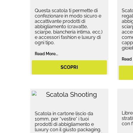
Questa scatola ti permette di
Scato
confezionare in modo sicuro e
regal
accattivante prodotti di
abbig
abbigliamento (cravatte,
sciar
sciarpe, biancheria intima, ecc.)
acces
e accessori fashion e luxury di
come 
ogni tipo.
cappe
gioiell
Read More...
Read 
SCOPRI
Libre
Scatola in cartone liscio da
strat
10mm, per “vestire” i tuoi
con f
prodotti di abbigliamento e
luxury con il giusto packaging.