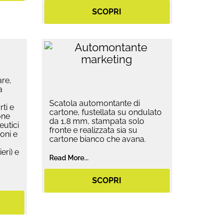
SCOPRI
are,
a
Scatola automontante di
ti e
cartone, fustellata su ondulato
one
da 1,8 mm, stampata solo
eutici
fronte e realizzata sia su
oni e
cartone bianco che avana.
eri) e
Read More...
SCOPRI