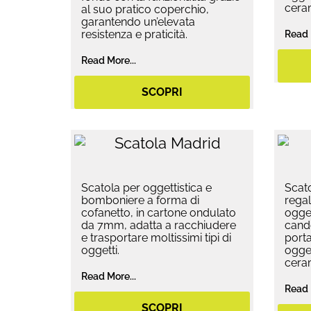
ceram
al suo pratico coperchio,
garantendo un’elevata
resistenza e praticità.
Read 
Read More...
SCOPRI
Scatola per oggettistica e
Scato
bomboniere a forma di
regal
cofanetto, in cartone ondulato
ogget
da 7mm, adatta a racchiudere
cande
e trasportare moltissimi tipi di
porta
oggetti.
ogget
ceram
Read More...
Read 
SCOPRI