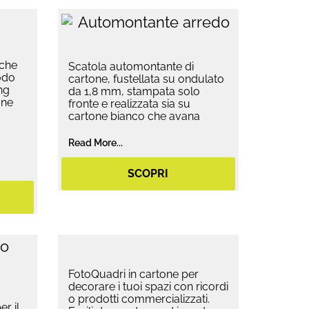
 che
Scatola automontante di
odo
cartone, fustellata su ondulato
ng
da 1,8 mm, stampata solo
one
fronte e realizzata sia su
cartone bianco che avana
Read More...
SCOPRI
FotoQuadri in cartone per
decorare i tuoi spazi con ricordi
o prodotti commercializzati.
er il