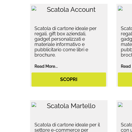
Scatola di cartone ideale per
Scato
regali, gift box aziendali,
regal
gadget personalizzati e
gadge
materiale informativo e
mater
pubblicitario come libri e
pubbl
brochure.
broc
Read More...
Read 
SCOPRI
Scatola di cartone ideale per il
Scato
settore e-commerce per
con u