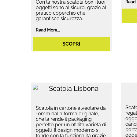
Con la nostra scatola box i tuoi
Read 
oggetti sono al sicuro, grazie al
pratico coperchio che
garantisce sicurezza.
Read More...
SCOPRI
Scato
Scatola in cartone alveolare da
regal
10mm dalla forma originale,
ogget
che la rende il packaging
cande
perfetto per un’infinita varietà di
porta
oggetti. Il design moderno si
ogget
fonde con la funzionalità grazie