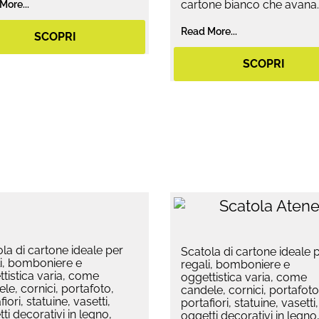
cartone bianco che avana.
More...
Read More...
SCOPRI
SCOPRI
la di cartone ideale per
Scatola di cartone ideale 
i, bomboniere e
regali, bomboniere e
tistica varia, come
oggettistica varia, come
le, cornici, portafoto,
candele, cornici, portafoto
fiori, statuine, vasetti,
portafiori, statuine, vasetti,
ti decorativi in legno,
oggetti decorativi in legno