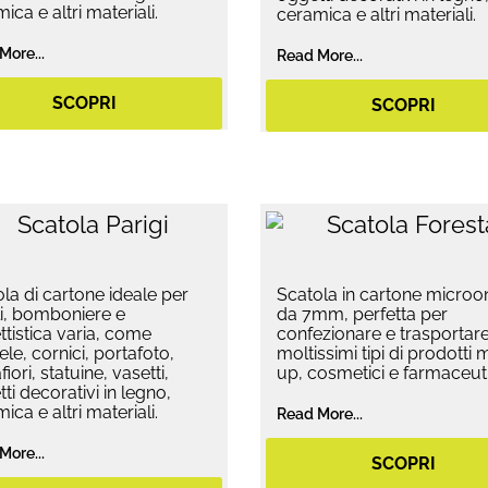
ica e altri materiali.
ceramica e altri materiali.
More...
Read More...
SCOPRI
SCOPRI
la di cartone ideale per
Scatola in cartone micro
i, bomboniere e
da 7mm, perfetta per
tistica varia, come
confezionare e trasportar
le, cornici, portafoto,
moltissimi tipi di prodotti
fiori, statuine, vasetti,
up, cosmetici e farmaceuti
ti decorativi in legno,
ica e altri materiali.
Read More...
More...
SCOPRI