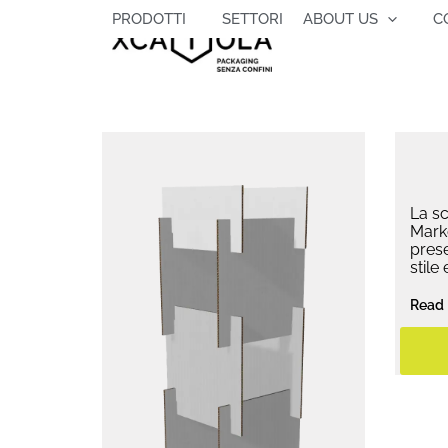
Vai
PRODOTTI
SETTORI
ABOUT US
C
al
contenuto
La s
Marke
prese
stile
Read 