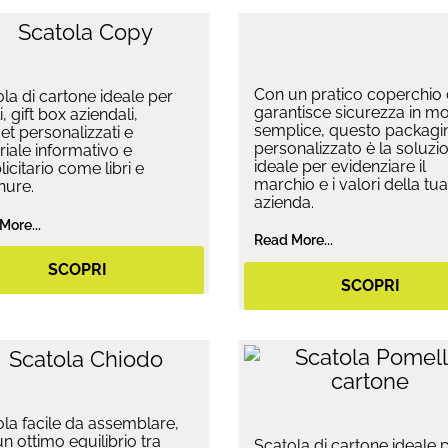
Con un pratico coperchio
la di cartone ideale per
garantisce sicurezza in m
i, gift box aziendali,
semplice, questo packagi
t personalizzati e
personalizzato è la soluzi
iale informativo e
ideale per evidenziare il
icitario come libri e
marchio e i valori della tua
hure.
azienda.
More...
Read More...
SCOPRI
SCOPRI
la facile da assemblare,
n ottimo equilibrio tra
Scatola di cartone ideale p