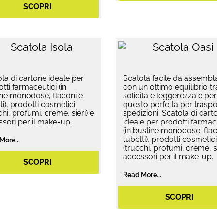
SCOPRI
la di cartone ideale per
Scatola facile da assembl
tti farmaceutici (in
con un ottimo equilibrio tr
ine monodose, flaconi e
solidità e leggerezza e per
ti), prodotti cosmetici
questo perfetta per traspor
chi, profumi, creme, sieri) e
spedizioni. Scatola di cart
sori per il make-up.
ideale per prodotti farmac
(in bustine monodose, flac
tubetti), prodotti cosmetici
More...
(trucchi, profumi, creme, si
accessori per il make-up.
SCOPRI
Read More...
SCOPRI