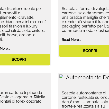
la di cartone ideale per
Scatola a forma di valigett
i, prodotti di
cartone liscio da 10mm, c
liamento (cravatte,
una pratica maniglia che fa
pe, biancheria intima, ecc.),
e rende più sicuro il traspor
sori fashion e luxury
packaging perfetto per il t
occhiali da sole, cinture,
commerce moda e fashio
lli, borse, orologi e
i.
Read More...
More...
SCOPRI
SCOPRI
ari in cartone triplaonda
Scatola automontante di
ificato e sagomato. Rifinita
cartone, fustellata su ond
rontali di forex colorato.
da 1,8 mm, stampata solo
fronte e realizzata sia su