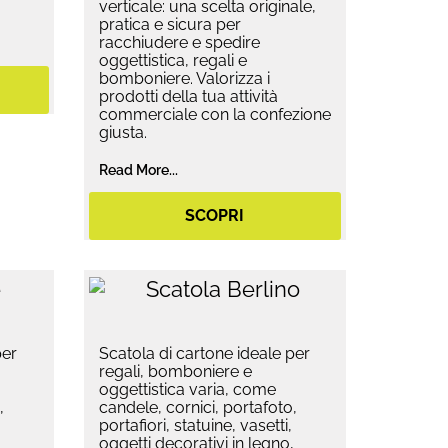
verticale: una scelta originale,
pratica e sicura per
racchiudere e spedire
oggettistica, regali e
bomboniere. Valorizza i
prodotti della tua attività
commerciale con la confezione
giusta.
Read More...
SCOPRI
per
Scatola di cartone ideale per
regali, bomboniere e
oggettistica varia, come
,
candele, cornici, portafoto,
portafiori, statuine, vasetti,
,
oggetti decorativi in legno,