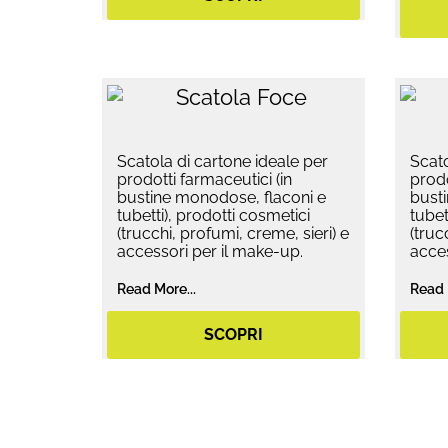
Scatola di cartone ideale per
Scato
prodotti farmaceutici (in
prodo
bustine monodose, flaconi e
bust
tubetti), prodotti cosmetici
tubet
(trucchi, profumi, creme, sieri) e
(truc
accessori per il make-up.
acces
Read More...
Read 
SCOPRI