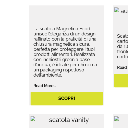
La scatola Magnetica Food
unisce l’eleganza di un design
Scat
raffinato con la praticità di una
carto
chiusura magnetica sicura,
da 1
perfetta per proteggere i tuoi
front
prodotti alimentari. Realizzata
cart
con inchiostri green a base
d’acqua, è ideale per chi cerca
Read 
un packaging rispettoso
dell’ambiente.
Read More...
SCOPRI