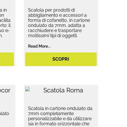
a in
Scatola per prodotti di
on
abbigliamento e accessori a
cilita
forma di cofanetto, in cartone
to: il
ondulato da 7mm, adatta a
uo e-
racchiudere e trasportare
n.
moltissimi tipi di oggetti.
Read More...
SCOPRI
Scatola in cartone ondulato da
ulato
7mm completamente
personalizzabile e da utilizzare
sia in formato orizzontale che