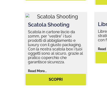
Libr
Scatola Shooting
Libre
Scatola in cartone liscio da
strat
10mm, per “vestire” i tuoi
con f
prodotti di abbigliamento e
luxury con il giusto packaging.
Con la nostra scatola box i tuoi
Read 
oggetti sono al sicuro, grazie al
pratico coperchio che
garantisce sicurezza.
Read More...
SCOPRI