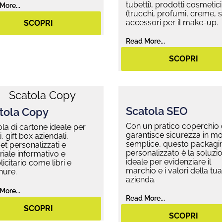
tubetti), prodotti cosmetici
More...
(trucchi, profumi, creme, si
accessori per il make-up.
SCOPRI
Read More...
SCOPRI
Scatola SEO
tola Copy
Con un pratico coperchio
la di cartone ideale per
garantisce sicurezza in m
i, gift box aziendali,
semplice, questo packagi
t personalizzati e
personalizzato è la soluzi
iale informativo e
ideale per evidenziare il
icitario come libri e
marchio e i valori della tua
hure.
azienda.
More...
Read More...
SCOPRI
SCOPRI