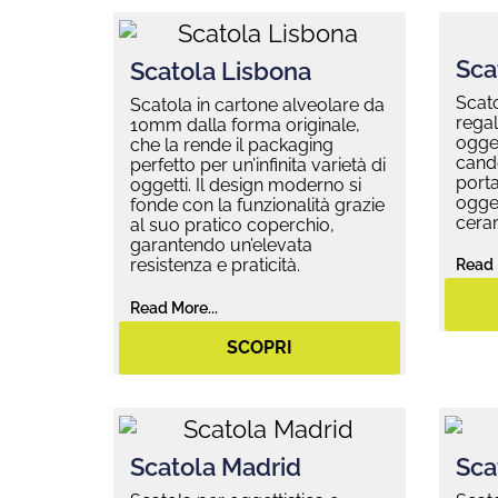
Sca
Scatola Lisbona
Scato
Scatola in cartone alveolare da
regal
10mm dalla forma originale,
ogget
che la rende il packaging
cande
perfetto per un’infinita varietà di
porta
oggetti. Il design moderno si
ogget
fonde con la funzionalità grazie
ceram
al suo pratico coperchio,
garantendo un’elevata
resistenza e praticità.
Read 
Read More...
SCOPRI
Scatola Madrid
Sca