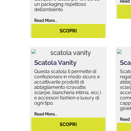
Read 
un packaging rispettoso
dell’ambiente.
Read More...
SCOPRI
Scatola Vanity
Sca
Questa scatola ti permette di
Scato
confezionare in modo sicuro e
regal
accattivante prodotti di
abbig
abbigliamento (cravatte,
sciar
sciarpe, biancheria intima, ecc.)
acces
e accessori fashion e luxury di
come 
ogni tipo.
cappe
gioiell
Read More...
Read 
SCOPRI