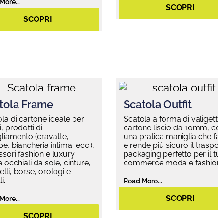
More...
SCOPRI
SCOPRI
tola Frame
Scatola Outfit
la di cartone ideale per
Scatola a forma di valigett
i, prodotti di
cartone liscio da 10mm, c
liamento (cravatte,
una pratica maniglia che fa
pe, biancheria intima, ecc.),
e rende più sicuro il traspor
sori fashion e luxury
packaging perfetto per il t
occhiali da sole, cinture,
commerce moda e fashio
lli, borse, orologi e
i.
Read More...
SCOPRI
More...
SCOPRI