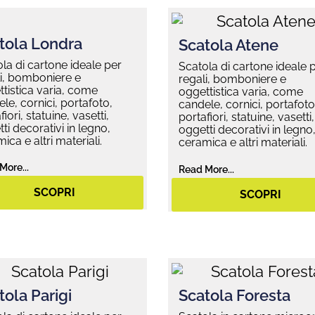
tola Londra
Scatola Atene
la di cartone ideale per
Scatola di cartone ideale 
i, bomboniere e
regali, bomboniere e
tistica varia, come
oggettistica varia, come
le, cornici, portafoto,
candele, cornici, portafoto
fiori, statuine, vasetti,
portafiori, statuine, vasetti,
ti decorativi in legno,
oggetti decorativi in legno
ica e altri materiali.
ceramica e altri materiali.
More...
Read More...
SCOPRI
SCOPRI
tola Parigi
Scatola Foresta