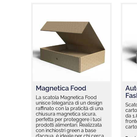
Magnetica Food
Aut
Fas
La scatola Magnetica Food
unisce l’eleganza di un design
Scat
raffinato con la praticità di una
carto
chiusura magnetica sicura,
da 1
perfetta per proteggere i tuoi
front
prodotti alimentari. Realizzata
cart
con inchiostri green a base
d’acqua, è ideale per chi cerca