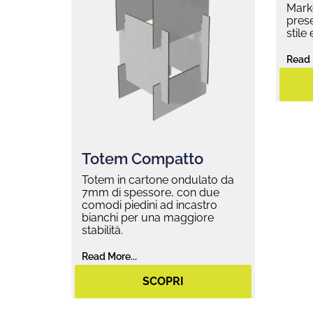
Marke
prese
stile
Read 
Totem Compatto
Totem in cartone ondulato da
7mm di spessore, con due
comodi piedini ad incastro
bianchi per una maggiore
stabilità.
Read More...
SCOPRI