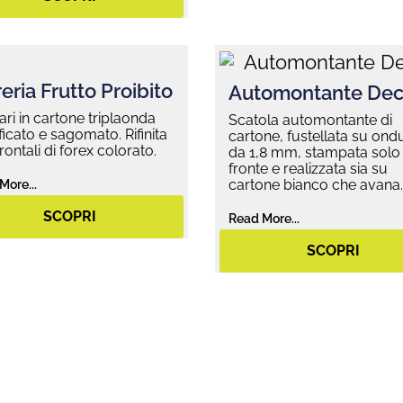
eria Frutto Proibito
Automontante Dec
ari in cartone triplaonda
Scatola automontante di
ificato e sagomato. Rifinita
cartone, fustellata su ond
rontali di forex colorato.
da 1,8 mm, stampata solo
fronte e realizzata sia su
cartone bianco che avana.
More...
SCOPRI
Read More...
SCOPRI