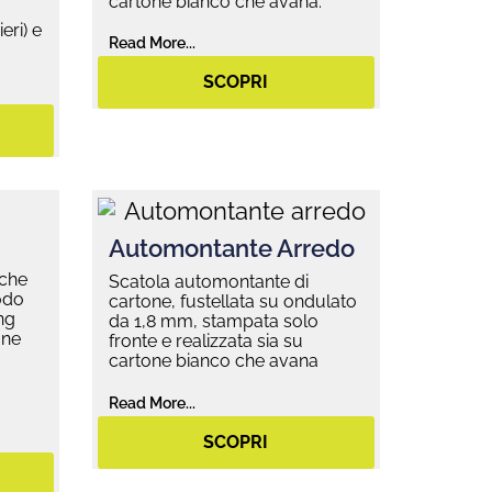
cartone bianco che avana.
eri) e
Read More...
SCOPRI
Automontante Arredo
 che
Scatola automontante di
odo
cartone, fustellata su ondulato
ng
da 1,8 mm, stampata solo
one
fronte e realizzata sia su
cartone bianco che avana
Read More...
SCOPRI