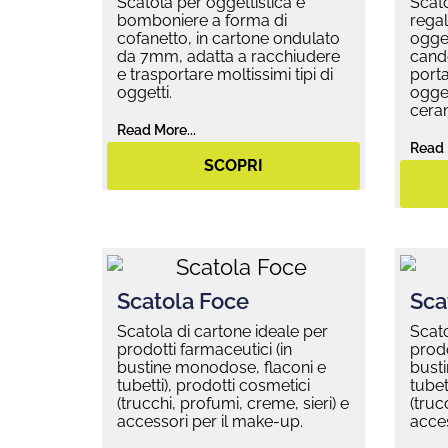
Scatola per oggettistica e
Scato
bomboniere a forma di
regal
cofanetto, in cartone ondulato
ogget
da 7mm, adatta a racchiudere
cande
e trasportare moltissimi tipi di
porta
oggetti.
ogget
ceram
Read More...
Read 
SCOPRI
Scatola Foce
Sca
Scatola di cartone ideale per
Scato
prodotti farmaceutici (in
prodo
bustine monodose, flaconi e
bust
tubetti), prodotti cosmetici
tubet
(trucchi, profumi, creme, sieri) e
(truc
accessori per il make-up.
acces