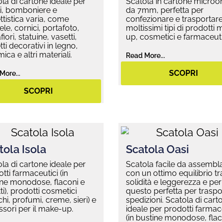
la di cartone ideale per
Scatola in cartone micro
i, bomboniere e
da 7mm, perfetta per
tistica varia, come
confezionare e trasportar
le, cornici, portafoto,
moltissimi tipi di prodotti
fiori, statuine, vasetti,
up, cosmetici e farmaceuti
ti decorativi in legno,
ica e altri materiali.
Read More...
SCOPRI
More...
SCOPRI
tola Isola
Scatola Oasi
la di cartone ideale per
Scatola facile da assembl
tti farmaceutici (in
con un ottimo equilibrio tr
ine monodose, flaconi e
solidità e leggerezza e per
ti), prodotti cosmetici
questo perfetta per traspor
chi, profumi, creme, sieri) e
spedizioni. Scatola di cart
sori per il make-up.
ideale per prodotti farmac
(in bustine monodose, flac