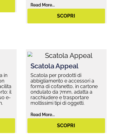
Read More...
SCOPRI
Scatola Appeal
a in
Scatola per prodotti di
on
abbigliamento e accessori a
cilita
forma di cofanetto, in cartone
to: il
ondulato da 7mm, adatta a
uo e-
racchiudere e trasportare
n.
moltissimi tipi di oggetti.
Read More...
SCOPRI