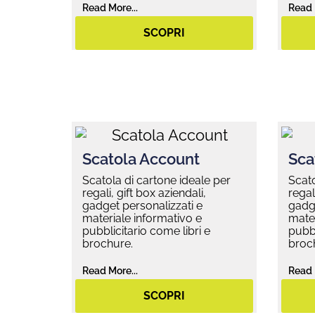
Read More...
Read 
SCOPRI
Scatola Account
Sca
Scatola di cartone ideale per
Scato
regali, gift box aziendali,
regal
gadget personalizzati e
gadge
materiale informativo e
mater
pubblicitario come libri e
pubbl
brochure.
broc
Read More...
Read 
SCOPRI