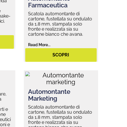
onda
Farmaceutica
e
Scatola automontante di
 make-
cartone, fustellata su ondulato
ci.
da 1,8 mm, stampata solo
fronte e realizzata sia su
cartone bianco che avana.
Read More...
SCOPRI
Automontante
are,
Marketing
a
Scatola automontante di
ti e
cartone, fustellata su ondulato
one
da 1,8 mm, stampata solo
eutici
fronte e realizzata sia su
oni e