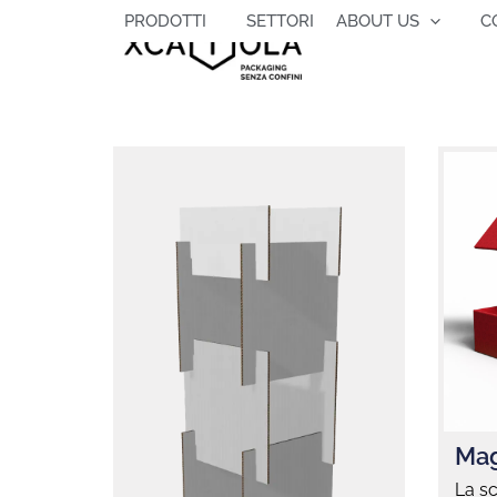
Vai
PRODOTTI
SETTORI
ABOUT US
C
al
contenuto
Mag
La s