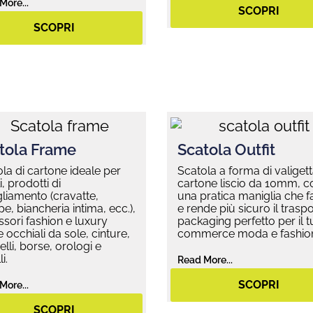
More...
SCOPRI
SCOPRI
tola Frame
Scatola Outfit
la di cartone ideale per
Scatola a forma di valigett
i, prodotti di
cartone liscio da 10mm, c
liamento (cravatte,
una pratica maniglia che fa
pe, biancheria intima, ecc.),
e rende più sicuro il traspor
sori fashion e luxury
packaging perfetto per il t
occhiali da sole, cinture,
commerce moda e fashio
lli, borse, orologi e
i.
Read More...
SCOPRI
More...
SCOPRI