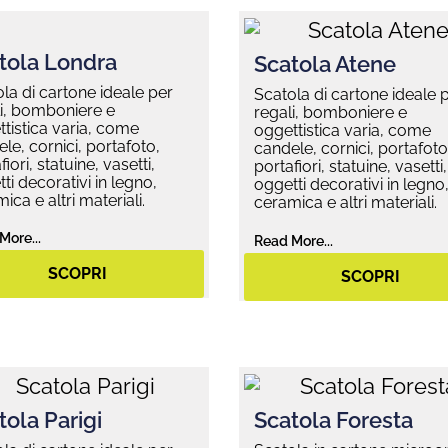
tola Londra
Scatola Atene
la di cartone ideale per
Scatola di cartone ideale 
i, bomboniere e
regali, bomboniere e
tistica varia, come
oggettistica varia, come
le, cornici, portafoto,
candele, cornici, portafoto
fiori, statuine, vasetti,
portafiori, statuine, vasetti,
ti decorativi in legno,
oggetti decorativi in legno
ica e altri materiali.
ceramica e altri materiali.
More...
Read More...
SCOPRI
SCOPRI
tola Parigi
Scatola Foresta