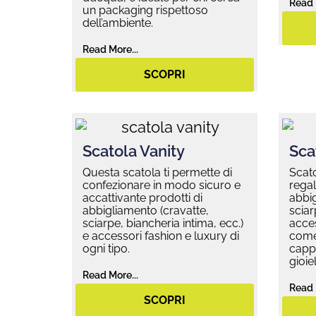
Read 
un packaging rispettoso
dell’ambiente.
Read More...
SCOPRI
Scatola Vanity
Sca
Questa scatola ti permette di
Scato
confezionare in modo sicuro e
regal
accattivante prodotti di
abbig
abbigliamento (cravatte,
sciar
sciarpe, biancheria intima, ecc.)
acces
e accessori fashion e luxury di
come 
ogni tipo.
cappe
gioiell
Read More...
Read 
SCOPRI