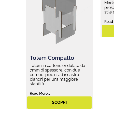
Marke
prese
stile
Read 
Totem Compatto
Totem in cartone ondulato da
7mm di spessore, con due
comodi piedini ad incastro
bianchi per una maggiore
stabilità.
Read More...
SCOPRI