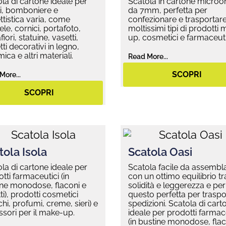
la di cartone ideale per
Scatola in cartone micro
i, bomboniere e
da 7mm, perfetta per
tistica varia, come
confezionare e trasportar
le, cornici, portafoto,
moltissimi tipi di prodotti
fiori, statuine, vasetti,
up, cosmetici e farmaceuti
ti decorativi in legno,
ica e altri materiali.
Read More...
SCOPRI
More...
SCOPRI
tola Isola
Scatola Oasi
la di cartone ideale per
Scatola facile da assembl
tti farmaceutici (in
con un ottimo equilibrio tr
ine monodose, flaconi e
solidità e leggerezza e per
ti), prodotti cosmetici
questo perfetta per traspor
chi, profumi, creme, sieri) e
spedizioni. Scatola di cart
sori per il make-up.
ideale per prodotti farmac
(in bustine monodose, flac