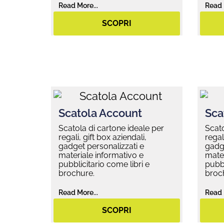
Read More...
Read 
SCOPRI
Scatola Account
Sca
Scatola di cartone ideale per
Scato
regali, gift box aziendali,
regal
gadget personalizzati e
gadge
materiale informativo e
mater
pubblicitario come libri e
pubbl
brochure.
broc
Read More...
Read 
SCOPRI