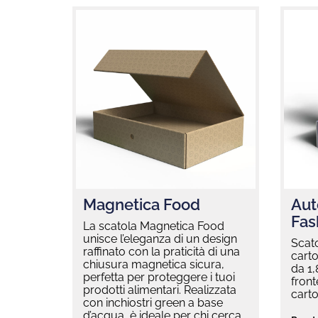
Magnetica Food
Aut
Fas
La scatola Magnetica Food
unisce l’eleganza di un design
Scat
raffinato con la praticità di una
carto
chiusura magnetica sicura,
da 1
perfetta per proteggere i tuoi
front
prodotti alimentari. Realizzata
cart
con inchiostri green a base
d’acqua, è ideale per chi cerca