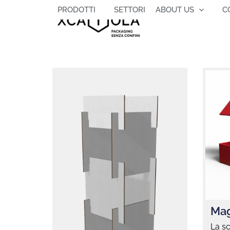
Vai
PRODOTTI
SETTORI
ABOUT US
C
al
contenuto
Mag
La s