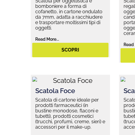
Scatola per oggettistica e
Scato
bomboniere a forma di
regal
cofanetto, in cartone ondulato
ogget
da 7mm, adatta a racchiudere
cande
e trasportare moltissimi tipi di
porta
oggetti.
ogget
ceram
Read More...
Read 
SCOPRI
Scatola Foce
Sca
Scatola di cartone ideale per
Scato
prodotti farmaceutici (in
prodo
bustine monodose, flaconi e
bust
tubetti), prodotti cosmetici
tubet
(trucchi, profumi, creme, sieri) e
(truc
accessori per il make-up.
acces