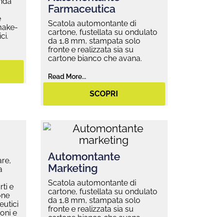
onda
Farmaceutica
e
Scatola automontante di
 make-
cartone, fustellata su ondulato
ci.
da 1,8 mm, stampata solo
fronte e realizzata sia su
cartone bianco che avana.
Read More...
SCOPRI
Automontante
are,
Marketing
a
Scatola automontante di
ti e
cartone, fustellata su ondulato
one
da 1,8 mm, stampata solo
eutici
fronte e realizzata sia su
oni e