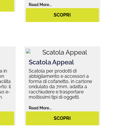
Read More...
SCOPRI
Scatola Appeal
a in
Scatola per prodotti di
on
abbigliamento e accessori a
cilita
forma di cofanetto, in cartone
to: il
ondulato da 7mm, adatta a
uo e-
racchiudere e trasportare
n.
moltissimi tipi di oggetti.
Read More...
SCOPRI