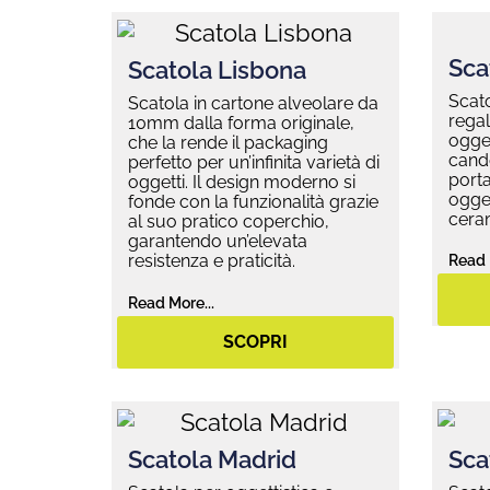
Sca
Scatola Lisbona
Scato
Scatola in cartone alveolare da
regal
10mm dalla forma originale,
ogget
che la rende il packaging
cande
perfetto per un’infinita varietà di
porta
oggetti. Il design moderno si
ogget
fonde con la funzionalità grazie
ceram
al suo pratico coperchio,
garantendo un’elevata
resistenza e praticità.
Read 
Read More...
SCOPRI
Scatola Madrid
Sca