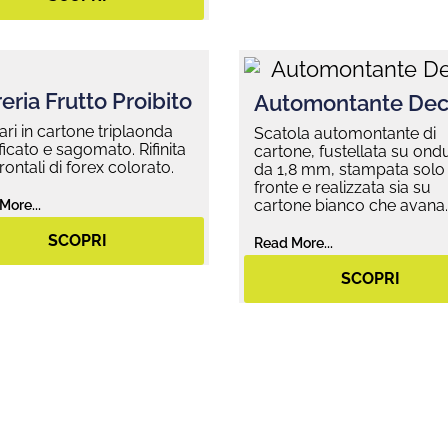
eria Frutto Proibito
Automontante Dec
ari in cartone triplaonda
Scatola automontante di
ificato e sagomato. Rifinita
cartone, fustellata su ond
rontali di forex colorato.
da 1,8 mm, stampata solo
fronte e realizzata sia su
cartone bianco che avana.
More...
SCOPRI
Read More...
SCOPRI