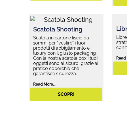
Libr
Scatola Shooting
Libre
Scatola in cartone liscio da
strat
10mm, per “vestire” i tuoi
con f
prodotti di abbigliamento e
luxury con il giusto packaging.
Con la nostra scatola box i tuoi
Read 
oggetti sono al sicuro, grazie al
pratico coperchio che
garantisce sicurezza.
Read More...
SCOPRI