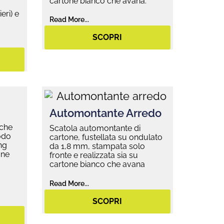
cartone bianco che avana.
eri) e
Read More...
SCOPRI
Automontante Arredo
 che
Scatola automontante di
odo
cartone, fustellata su ondulato
ng
da 1,8 mm, stampata solo
one
fronte e realizzata sia su
cartone bianco che avana
Read More...
SCOPRI