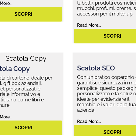
tubetti), prodotti cosmetici
More...
(trucchi, profumi, creme, si
accessori per il make-up.
SCOPRI
Read More...
SCOPRI
Scatola SEO
tola Copy
Con un pratico coperchio
la di cartone ideale per
garantisce sicurezza in m
i, gift box aziendali,
semplice, questo packagi
t personalizzati e
personalizzato è la soluzi
iale informativo e
ideale per evidenziare il
icitario come libri e
marchio e i valori della tua
hure.
azienda.
More...
Read More...
SCOPRI
SCOPRI