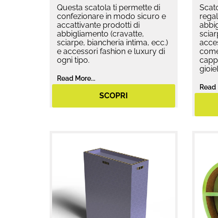
Questa scatola ti permette di
Scato
confezionare in modo sicuro e
regal
accattivante prodotti di
abbig
abbigliamento (cravatte,
sciar
sciarpe, biancheria intima, ecc.)
acces
e accessori fashion e luxury di
come 
ogni tipo.
cappe
gioiell
Read More...
Read 
SCOPRI