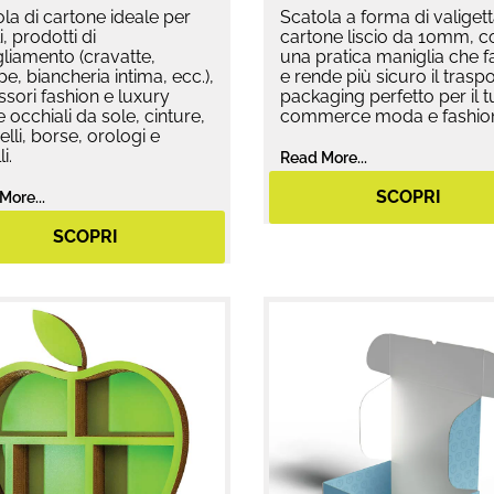
la di cartone ideale per
Scatola a forma di valigett
i, prodotti di
cartone liscio da 10mm, c
liamento (cravatte,
una pratica maniglia che fa
pe, biancheria intima, ecc.),
e rende più sicuro il traspor
sori fashion e luxury
packaging perfetto per il t
occhiali da sole, cinture,
commerce moda e fashio
lli, borse, orologi e
i.
Read More...
SCOPRI
More...
SCOPRI