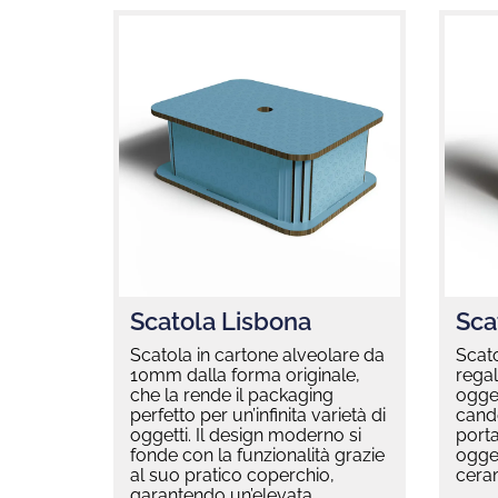
Scatola Lisbona
Sca
Scatola in cartone alveolare da
Scato
10mm dalla forma originale,
regal
che la rende il packaging
ogget
perfetto per un’infinita varietà di
cande
oggetti. Il design moderno si
porta
fonde con la funzionalità grazie
ogget
al suo pratico coperchio,
ceram
garantendo un’elevata