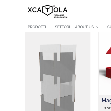
Vai
al
contenuto
PRODOTTI
SETTORI
ABOUT US
C
Mag
La s