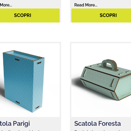
More...
Read More...
SCOPRI
SCOPRI
tola Parigi
Scatola Foresta