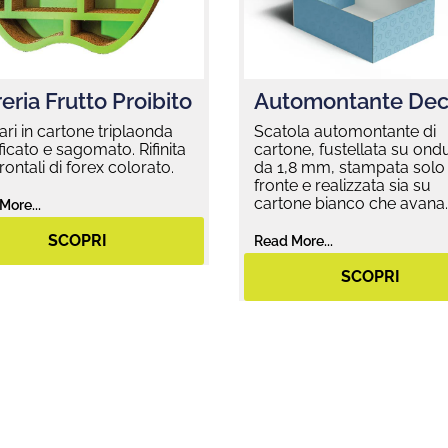
Automontante Dec
eria Frutto Proibito
Scatola automontante di
ari in cartone triplaonda
cartone, fustellata su ond
ificato e sagomato. Rifinita
da 1,8 mm, stampata solo
rontali di forex colorato.
fronte e realizzata sia su
cartone bianco che avana.
More...
SCOPRI
Read More...
SCOPRI