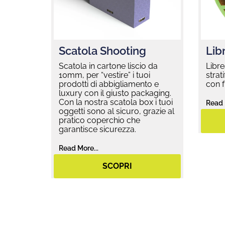
Scatola Shooting
Libr
Scatola in cartone liscio da
Libre
10mm, per “vestire” i tuoi
strat
prodotti di abbigliamento e
con f
luxury con il giusto packaging.
Con la nostra scatola box i tuoi
Read 
oggetti sono al sicuro, grazie al
pratico coperchio che
garantisce sicurezza.
Read More...
SCOPRI