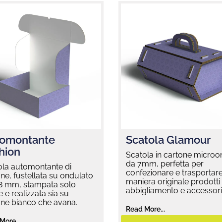
omontante
Scatola Glamour
hion
Scatola in cartone micro
da 7mm, perfetta per
ola automontante di
confezionare e trasportare
ne, fustellata su ondulato
maniera originale prodotti 
,8 mm, stampata solo
abbigliamento e accessori
e e realizzata sia su
one bianco che avana.
Read More...
More...