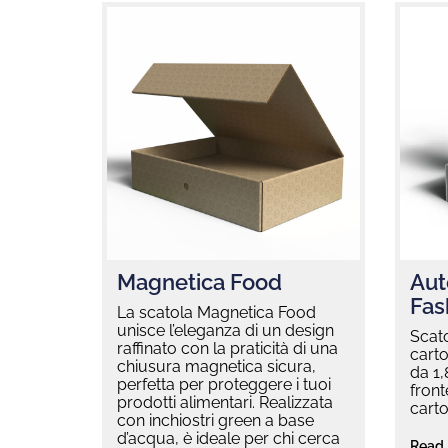
Magnetica Food
Aut
Fas
La scatola Magnetica Food
unisce l’eleganza di un design
Scat
raffinato con la praticità di una
carto
chiusura magnetica sicura,
da 1
perfetta per proteggere i tuoi
front
prodotti alimentari. Realizzata
cart
con inchiostri green a base
d’acqua, è ideale per chi cerca
Read 