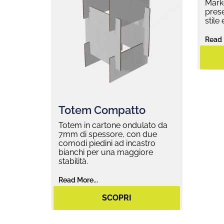
Marke
prese
stile
Read 
Totem Compatto
Totem in cartone ondulato da
7mm di spessore, con due
comodi piedini ad incastro
bianchi per una maggiore
stabilità.
Read More...
SCOPRI