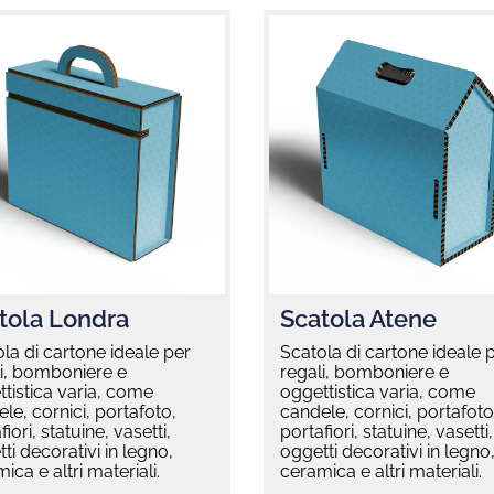
tola Londra
Scatola Atene
la di cartone ideale per
Scatola di cartone ideale 
i, bomboniere e
regali, bomboniere e
tistica varia, come
oggettistica varia, come
le, cornici, portafoto,
candele, cornici, portafoto
fiori, statuine, vasetti,
portafiori, statuine, vasetti,
ti decorativi in legno,
oggetti decorativi in legno
ica e altri materiali.
ceramica e altri materiali.