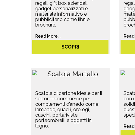
regali, gift box aziendali,
regal
gadget personalizzati e
gadge
materiale informativo e
mater
pubblicitario come libri e
pubbl
brochure.
broch
Read More...
Read 
SCOPRI
Scatola di cartone ideale per il
Scato
settore e-commerce per
con u
complementi d’arredo come
solid
lampade, quadri, orologi,
quest
cuscini, portariviste,
spedi
portaombrelli e oggetti in
legno.
Read 