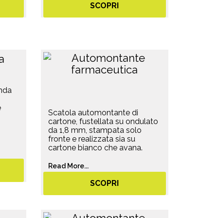
SCOPRI
onda
e
Scatola automontante di
cartone, fustellata su ondulato
da 1,8 mm, stampata solo
fronte e realizzata sia su
cartone bianco che avana.
Read More...
SCOPRI