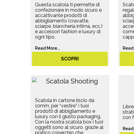
Questa scatola ti permette di
Scato
confezionare in modo sicuro e
regal
accattivante prodotti di
abbig
abbigliamento (cravatte,
sciar
sciarpe, biancheria intima, ecc.)
acces
e accessori fashion e luxury di
come 
ogni tipo.
cappe
Read More...
Read 
SCOPRI
Scatola in cartone liscio da
10mm, per “vestire” i tuoi
Libre
prodotti di abbigliamento e
strat
luxury con il giusto packaging.
con f
Con la nostra scatola box i tuoi
oggetti sono al sicuro, grazie al
Read 
pratico coperchio che