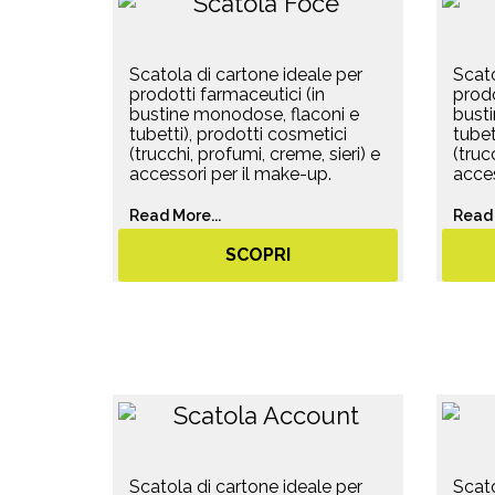
Scatola di cartone ideale per
Scato
prodotti farmaceutici (in
prodo
bustine monodose, flaconi e
bust
tubetti), prodotti cosmetici
tubet
(trucchi, profumi, creme, sieri) e
(truc
accessori per il make-up.
acces
Read More...
Read 
SCOPRI
Scatola di cartone ideale per
Scato