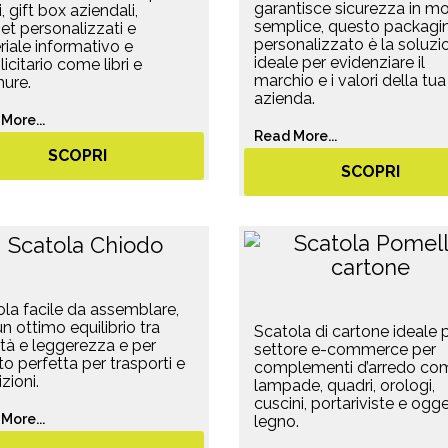
garantisce sicurezza in m
i, gift box aziendali,
semplice, questo packagi
t personalizzati e
personalizzato è la soluzi
iale informativo e
ideale per evidenziare il
icitario come libri e
marchio e i valori della tua
ure.
azienda.
More...
Read More...
SCOPRI
SCOPRI
la facile da assemblare,
n ottimo equilibrio tra
Scatola di cartone ideale p
ità e leggerezza e per
settore e-commerce per
o perfetta per trasporti e
complementi d’arredo co
zioni.
lampade, quadri, orologi,
cuscini, portariviste e ogget
More...
legno.