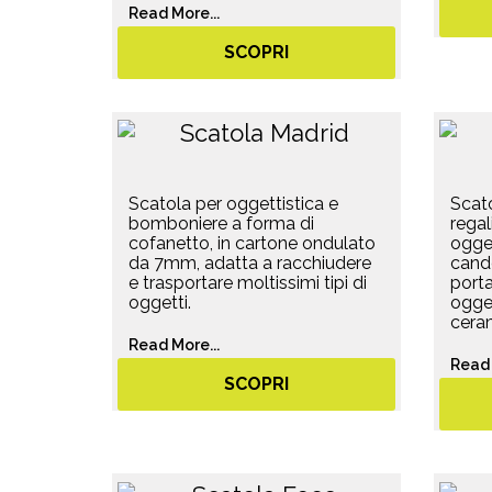
Read More...
SCOPRI
Scatola per oggettistica e
Scato
bomboniere a forma di
regal
cofanetto, in cartone ondulato
ogget
da 7mm, adatta a racchiudere
cande
e trasportare moltissimi tipi di
portaf
oggetti.
ogget
ceram
Read More...
Read 
SCOPRI