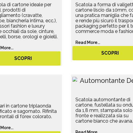
la di cartone ideale per
Scatola a forma di valigett
i, prodotti di
cartone liscio da 10mm, c
liamento (cravatte,
una pratica maniglia che fa
pe, biancheria intima, ecc.),
e rende più sicuro il traspor
sori fashion e luxury
packaging perfetto per il 
occhiali da sole, cinture,
commerce moda e fashio
lli, borse, orologi e gioielli.
Read More...
More...
SCOPRI
SCOPRI
Scatola automontante di
cartone, fustellata su ond
ari in cartone triplaonda
da 1,8 mm, stampata solo
ificato e sagomato. Rifinita
fronte e realizzata sia su
rontali di forex colorato.
cartone bianco che avana.
More...
Read More...