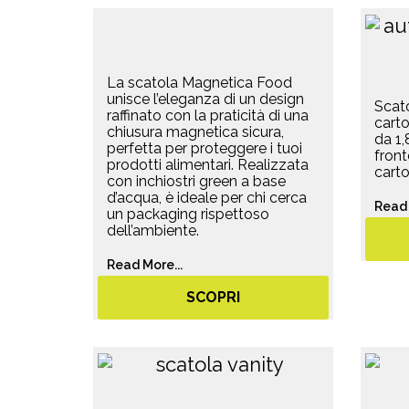
La scatola Magnetica Food
unisce l’eleganza di un design
Scat
raffinato con la praticità di una
carto
chiusura magnetica sicura,
da 1
perfetta per proteggere i tuoi
front
prodotti alimentari. Realizzata
cart
con inchiostri green a base
d’acqua, è ideale per chi cerca
Read 
un packaging rispettoso
dell’ambiente.
Read More...
SCOPRI