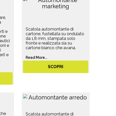
are,
a
Scatola automontante di
rti e
cartone, fustellata su ondulato
tone
da 1,8 mm, stampata solo
eutici
fronte e realizzata sia su
oni e
cartone bianco che avana.
i
ri) e
Read More...
SCOPRI
che
Scatola automontante di