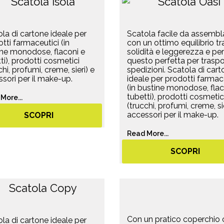
la di cartone ideale per
Scatola facile da assembl
tti farmaceutici (in
con un ottimo equilibrio tr
ine monodose, flaconi e
solidità e leggerezza e per
ti), prodotti cosmetici
questo perfetta per traspo
chi, profumi, creme, sieri) e
spedizioni. Scatola di car
sori per il make-up.
ideale per prodotti farmac
(in bustine monodose, flac
tubetti), prodotti cosmetic
More...
(trucchi, profumi, creme, sie
accessori per il make-up.
SCOPRI
Read More...
SCOPRI
Con un pratico coperchio 
la di cartone ideale per