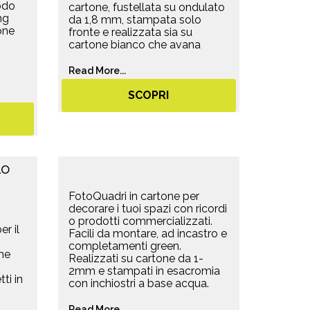
odo
cartone, fustellata su ondulato
ng
da 1,8 mm, stampata solo
one
fronte e realizzata sia su
cartone bianco che avana
Read More...
SCOPRI
FotoQuadri in cartone per
decorare i tuoi spazi con ricordi
o prodotti commercializzati.
er il
Facili da montare, ad incastro e
completamenti green.
me
Realizzati su cartone da 1-
2mm e stampati in esacromia
ti in
con inchiostri a base acqua.
Read More...