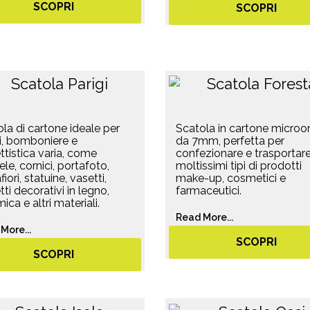
SCOPRI
SCOPRI
la di cartone ideale per
Scatola in cartone micro
i, bomboniere e
da 7mm, perfetta per
tistica varia, come
confezionare e trasportar
le, cornici, portafoto,
moltissimi tipi di prodotti
iori, statuine, vasetti,
make-up, cosmetici e
ti decorativi in legno,
farmaceutici.
ica e altri materiali.
Read More...
More...
SCOPRI
SCOPRI