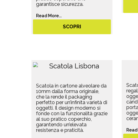
garantisce sicurezza.
Read More...
SCOPRI
Scato
Scatola in cartone alveolare da
regal
10mm dalla forma originale,
ogget
che la rende il packaging
cande
perfetto per un’infinita varietà di
portaf
oggetti. Il design moderno si
ogget
fonde con la funzionalità grazie
ceram
al suo pratico coperchio,
garantendo un’elevata
resistenza e praticità.
Read 