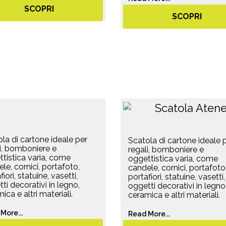
SCOPRI
SCOPRI
la di cartone ideale per
Scatola di cartone ideale 
i, bomboniere e
regali, bomboniere e
tistica varia, come
oggettistica varia, come
le, cornici, portafoto,
candele, cornici, portafoto
iori, statuine, vasetti,
portafiori, statuine, vasetti,
ti decorativi in legno,
oggetti decorativi in legno
ica e altri materiali.
ceramica e altri materiali.
More...
Read More...