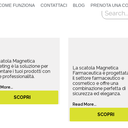
COME FUNZIONA
CONTATTACI
BLOG
PRENOTA UNA C
Cerca
catola Magnetica
ting è la soluzione per
La scatola Magnetica
ntare i tuoi prodotti con
Farmaceutica è progettat
 e professionalità.
il settore farmaceutico e
cosmetico e offre una
More...
combinazione perfetta di
sicurezza ed eleganza.
SCOPRI
Read More...
SCOPRI