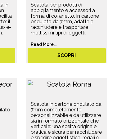
a in
Scatola per prodotti di
on
abbigliamento e accessori a
cilita
forma di cofanetto, in cartone
to: il
ondulato da 7mm, adatta a
tuo e-
racchiudere e trasportare
n.
moltissimi tipi di oggetti.
Read More...
SCOPRI
Scatola in cartone ondulato da
ulato
7mm completamente
personalizzabile e da utilizzare
sia in formato orizzontale che
verticale: una scelta originale,
pratica e sicura per racchiudere
e spedire oggettistica, regali e