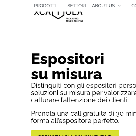
Vai
PRODOTTI
SETTORI
ABOUT US
C
al
contenuto
Espositori
su misura
Distinguiti con gli espositori perso
soluzioni su misura per valorizzare
catturare l’attenzione dei clienti.
Prenota una call gratuita di 30 mi
forma all’espositore perfetto.