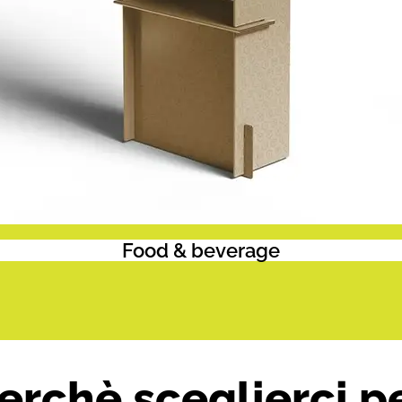
Food & beverage
erchè sceglierci p