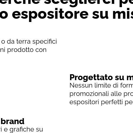
uo espositore su m
 da terra specifici
gni prodotto con
Progettato su m
Nessun limite di form
promozionali alle pr
espositori perfetti p
o brand
i e grafiche su